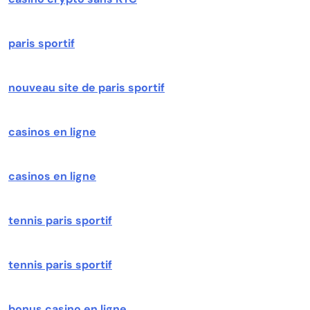
paris sportif
nouveau site de paris sportif
casinos en ligne
casinos en ligne
tennis paris sportif
tennis paris sportif
bonus casino en ligne