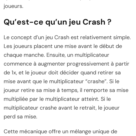
joueurs.
Qu’est-ce qu’un jeu Crash ?
Le concept d’un jeu Crash est relativement simple.
Les joueurs placent une mise avant le début de
chaque manche. Ensuite, un multiplicateur
commence à augmenter progressivement à partir
de 1x, et le joueur doit décider quand retirer sa
mise avant que le multiplicateur “crashe”. Si le
joueur retire sa mise à temps, il remporte sa mise
multipliée par le multiplicateur atteint. Si le
multiplicateur crashe avant le retrait, le joueur
perd sa mise.
Cette mécanique offre un mélange unique de