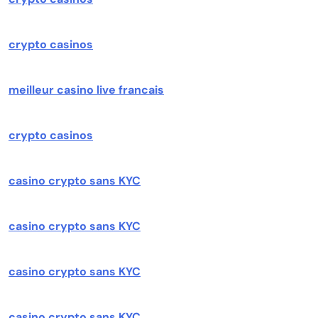
crypto casinos
meilleur casino live francais
crypto casinos
casino crypto sans KYC
casino crypto sans KYC
casino crypto sans KYC
casino crypto sans KYC