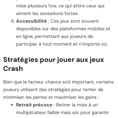
mise plusieurs fois, ce qui attire ceux qui
aiment les sensations fortes.
Accessibilité
: Ces jeux sont souvent
disponibles sur des plateformes mobiles et
en ligne, permettant aux joueurs de
participer à tout moment et n’importe où.
Stratégies pour jouer aux jeux
Crash
Bien que le facteur chance soit important, certains
joueurs utilisent des stratégies pour tenter de
minimiser les pertes et maximiser les gains :
Retrait précoce
: Retirer la mise à un
multiplicateur faible mais sûr pour garantir