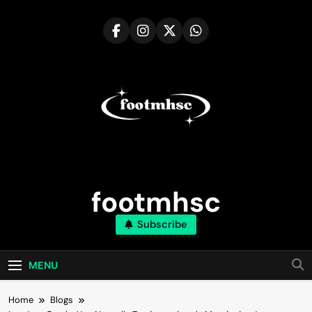
Skip
to
content
footmhsc
Subscribe
MENU
Home
Blogs