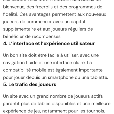
bienvenue, des freerolls et des programmes de
fidélité. Ces avantages permettent aux nouveaux
joueurs de commencer avec un capital
supplémentaire et aux joueurs réguliers de
bénéficier de récompenses.
4. L’interface et l’expérience utilisateur
Un bon site doit être facile à utiliser, avec une
navigation fluide et une interface claire. La
compatibilité mobile est également importante
pour jouer depuis un smartphone ou une tablette.
5. Le trafic des joueurs
Un site avec un grand nombre de joueurs actifs
garantit plus de tables disponibles et une meilleure
expérience de jeu, notamment pour les tournois.