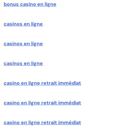
bonus casino en ligne
casinos en ligne
casinos en ligne
casinos en ligne
casino en ligne retrait immédiat
casino en ligne retrait immédiat
casino en ligne retrait immédiat