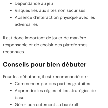
Dépendance au jeu
Risques liés aux sites non sécurisés
Absence d’interaction physique avec les
adversaires
Il est donc important de jouer de manière
responsable et de choisir des plateformes
reconnues.
Conseils pour bien débuter
Pour les débutants, il est recommandé de :
Commencer par des parties gratuites
Apprendre les règles et les stratégies de
base
Gérer correctement sa bankroll