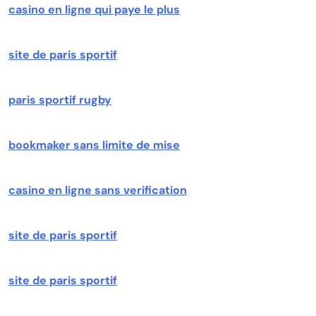
casino en ligne qui paye le plus
site de paris sportif
paris sportif rugby
bookmaker sans limite de mise
casino en ligne sans verification
site de paris sportif
site de paris sportif