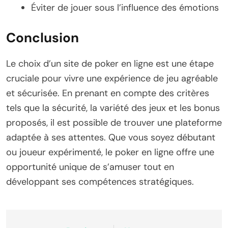
Éviter de jouer sous l’influence des émotions
Conclusion
Le choix d’un site de poker en ligne est une étape
cruciale pour vivre une expérience de jeu agréable
et sécurisée. En prenant en compte des critères
tels que la sécurité, la variété des jeux et les bonus
proposés, il est possible de trouver une plateforme
adaptée à ses attentes. Que vous soyez débutant
ou joueur expérimenté, le poker en ligne offre une
opportunité unique de s’amuser tout en
développant ses compétences stratégiques.