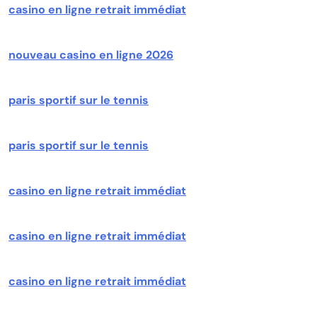
casino en ligne retrait immédiat
nouveau casino en ligne 2026
paris sportif sur le tennis
paris sportif sur le tennis
casino en ligne retrait immédiat
casino en ligne retrait immédiat
casino en ligne retrait immédiat