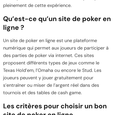
pleinement de cette expérience.
Qu’est-ce qu’un site de poker en
ligne ?
Un site de poker en ligne est une plateforme
numérique qui permet aux joueurs de participer à
des parties de poker via internet. Ces sites
proposent différents types de jeux comme le
Texas Hold’em, l’Omaha ou encore le Stud. Les
joueurs peuvent y jouer gratuitement pour
s’entraîner ou miser de l’argent réel dans des
tournois et des tables de cash game.
Les critères pour choisir un bon
site de poker en ligne