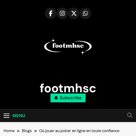
Skip
to
content
footmhsc
Subscribe
MENU
Home
Blogs
Où jouer au poker en ligne en toute confiance