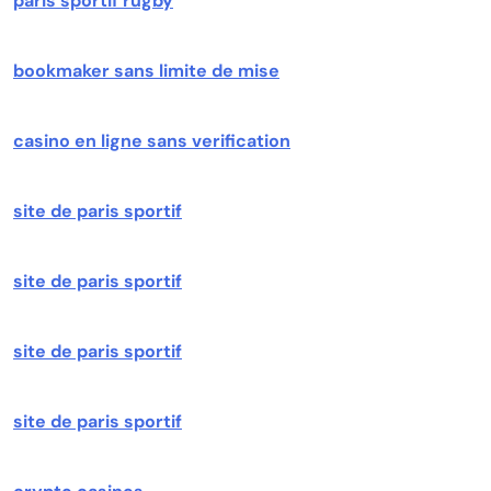
paris sportif rugby
bookmaker sans limite de mise
casino en ligne sans verification
site de paris sportif
site de paris sportif
site de paris sportif
site de paris sportif