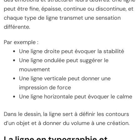
peut être fine, épaisse, continue ou discontinue, et
chaque type de ligne transmet une sensation
différente.
Par exemple :
Une ligne droite peut évoquer la stabilité
Une ligne ondulée peut suggérer le
mouvement
Une ligne verticale peut donner une
impression de force
Une ligne horizontale peut évoquer le calme
Dans le dessin, la ligne sert à définir les contours
d’un objet et à donner du volume à une création.
La ligne en typographie et