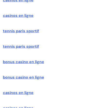
casinos en ligne
casinos en ligne
tennis paris sportif
tennis paris sportif
bonus casino en ligne
bonus casino en ligne
casinos en ligne