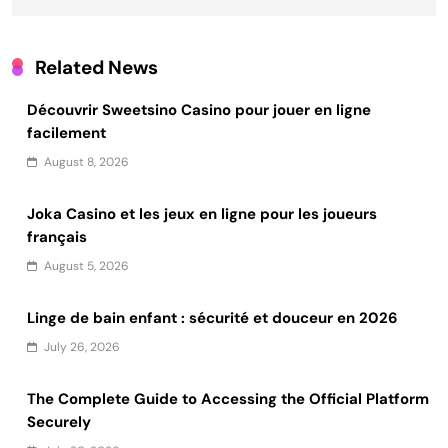
Related News
Découvrir Sweetsino Casino pour jouer en ligne
facilement
August 8, 2026
Joka Casino et les jeux en ligne pour les joueurs
français
August 5, 2026
Linge de bain enfant : sécurité et douceur en 2026
July 26, 2026
The Complete Guide to Accessing the Official Platform
Securely