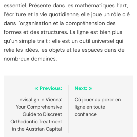
essentiel. Présente dans les mathématiques, l’art,
l’écriture et la vie quotidienne, elle joue un rôle clé
dans l’organisation et la compréhension des
formes et des structures. La ligne est bien plus
qu’un simple trait : elle est un outil universel qui
relie les idées, les objets et les espaces dans de
nombreux domaines.
Post
Previous:
Next:
navigation
Invisalign in Vienna:
Où jouer au poker en
Your Comprehensive
ligne en toute
Guide to Discreet
confiance
Orthodontic Treatment
in the Austrian Capital