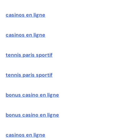
casinos en ligne
casinos en ligne
tennis paris sportif
tennis paris sportif
bonus casino en ligne
bonus casino en ligne
casinos en ligne