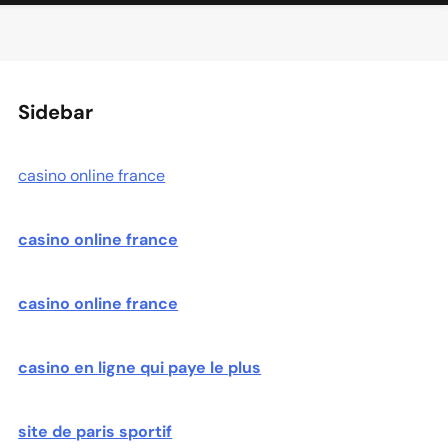
Sidebar
casino online france
casino online france
casino online france
casino en ligne qui paye le plus
site de paris sportif