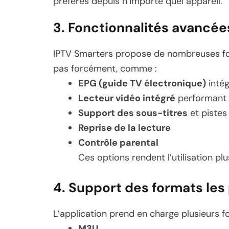
préférés depuis n’importe quel appareil.
3.
Fonctionnalités avancée
IPTV Smarters propose de nombreuses fonc
pas forcément, comme :
EPG (guide TV électronique)
intég
Lecteur vidéo intégré
performant
Support des sous-titres
et pistes
Reprise de la lecture
Contrôle parental
Ces options rendent l’utilisation pl
4.
Support des formats les p
L’application prend en charge plusieurs f
M3U