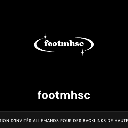
footmhsc
ATION D’INVITÉS ALLEMANDS POUR DES BACKLINKS DE HAUT