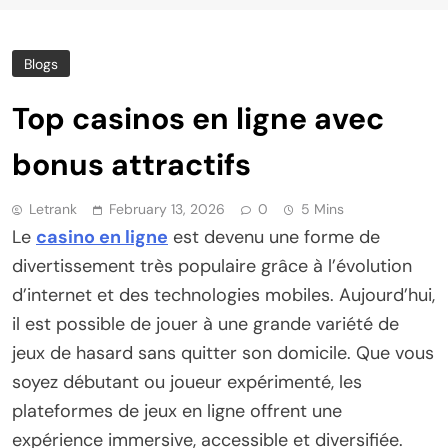
Blogs
Top casinos en ligne avec
bonus attractifs
Letrank
February 13, 2026
0
5 Mins
Le
casino en ligne
est devenu une forme de
divertissement très populaire grâce à l’évolution
d’internet et des technologies mobiles. Aujourd’hui,
il est possible de jouer à une grande variété de
jeux de hasard sans quitter son domicile. Que vous
soyez débutant ou joueur expérimenté, les
plateformes de jeux en ligne offrent une
expérience immersive, accessible et diversifiée.