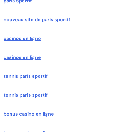
paris sportif
nouveau site de paris sportif
casinos en ligne
casinos en ligne
tennis paris sportif
tennis paris sportif
bonus casino en ligne