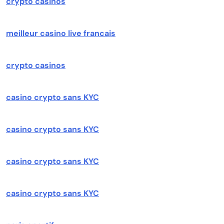
crypto casinos
meilleur casino live francais
crypto casinos
casino crypto sans KYC
casino crypto sans KYC
casino crypto sans KYC
casino crypto sans KYC