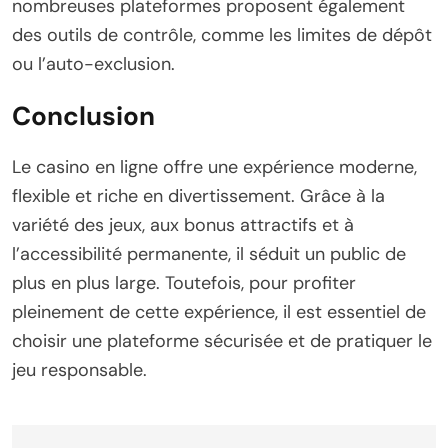
nombreuses plateformes proposent également
des outils de contrôle, comme les limites de dépôt
ou l’auto-exclusion.
Conclusion
Le casino en ligne offre une expérience moderne,
flexible et riche en divertissement. Grâce à la
variété des jeux, aux bonus attractifs et à
l’accessibilité permanente, il séduit un public de
plus en plus large. Toutefois, pour profiter
pleinement de cette expérience, il est essentiel de
choisir une plateforme sécurisée et de pratiquer le
jeu responsable.