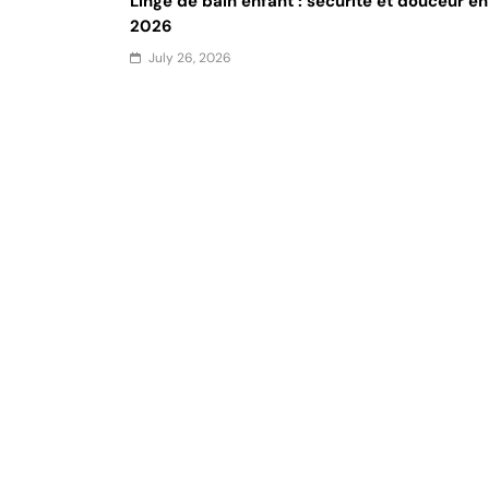
Linge de bain enfant : sécurité et douceur en
2026
July 26, 2026