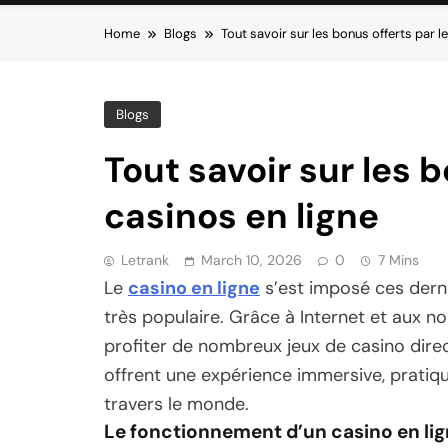
Home
Blogs
Tout savoir sur les bonus offerts par l
Blogs
Tout savoir sur les b
casinos en ligne
Letrank
March 10, 2026
0
7 Mins
Le
casino en ligne
s’est imposé ces der
très populaire. Grâce à Internet et aux no
profiter de nombreux jeux de casino dire
offrent une expérience immersive, pratique
travers le monde.
Le fonctionnement d’un casino en li