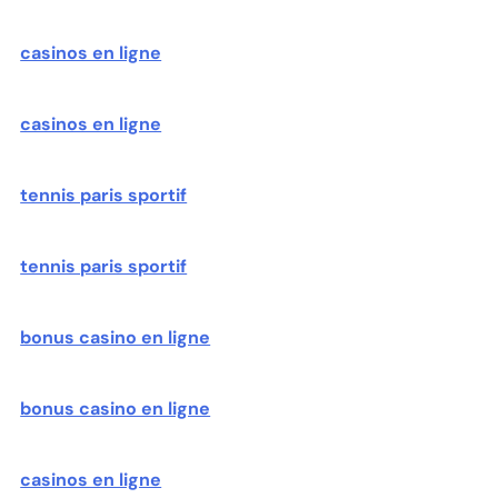
casinos en ligne
casinos en ligne
tennis paris sportif
tennis paris sportif
bonus casino en ligne
bonus casino en ligne
casinos en ligne