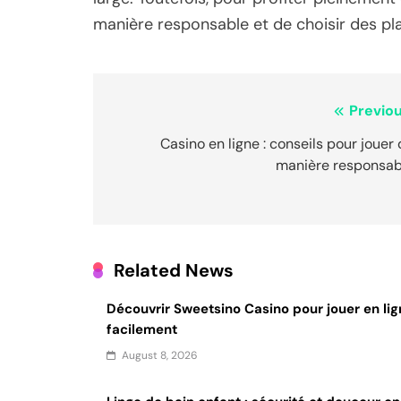
manière responsable et de choisir des pla
Post
Previou
navigation
Casino en ligne : conseils pour jouer
manière responsab
Related News
Découvrir Sweetsino Casino pour jouer en li
facilement
August 8, 2026