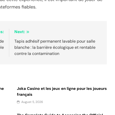
teformes fiables.
s:
Next:
 de
Tapis adhésif permanent lavable pour salle
le
blanche : la barrière écologique et rentable
contre la contamination
gne
Joka Casino et les jeux en ligne pour les joueurs
français
August 5, 2026