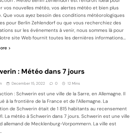
uction : Météo Berlin Zehlendorf est l’endroit idéal pour
r vos nouvelles météo, vos alertes météo et bien plus
. Que vous ayez besoin des conditions météorologiques
les pour Berlin Zehlendorf ou que vous recherchiez des
ations sur les événements à venir, nous sommes là pour
Notre site Web fournit toutes les dernières informations…
ore
erin : Météo dans 7 jours
n
December 15, 2022
0
12 Mins
ction : Schwerin est une ville de la Sarre, en Allemagne. Il
ué à la frontière de la France et de l’Allemagne. La
tion de Schwerin était de 1 815 habitants au recensement
1. La météo à Schwerin dans 7 jours. Schwerin est une ville
d allemand de Mecklenburg-Vorpommern. La ville est
…