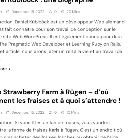
n
December 15, 2022
0
20 Mins
uction: Daniel Küblböck est un développeur Web allemand
st fait connaître pour son travail de conception sur le
e site Web WordPress. Il est également connu pour deux
, The Pragmatic Web Developer et Learning Ruby on Rails.
t article, nous allons jeter un œil à la vie et au travail de
.
ore
s Strawberry Farm à Rügen – d’où
nent les fraises et à quoi s’attendre !
n
December 15, 2022
0
10 Mins
uction: Si vous êtes un fan de fraises, vous voudrez
tre la ferme de fraises Karls à Rügen. C’est un endroit où
ouvez acheter des fraises fraîches ou obtenir de l’aide