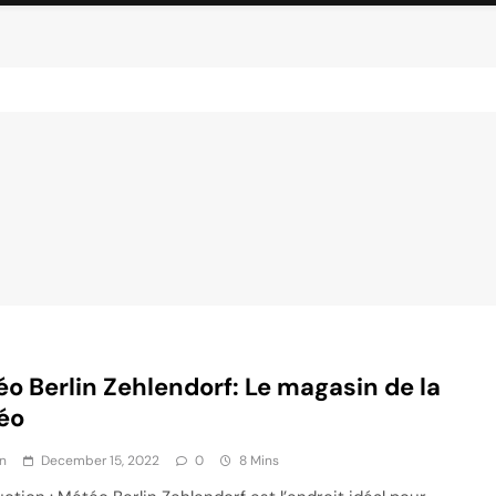
o Berlin Zehlendorf: Le magasin de la
éo
n
December 15, 2022
0
8 Mins