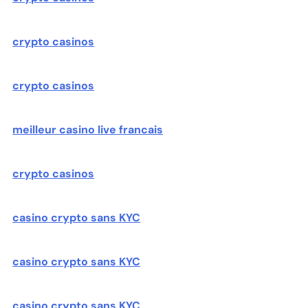
crypto casinos
crypto casinos
meilleur casino live francais
crypto casinos
casino crypto sans KYC
casino crypto sans KYC
casino crypto sans KYC