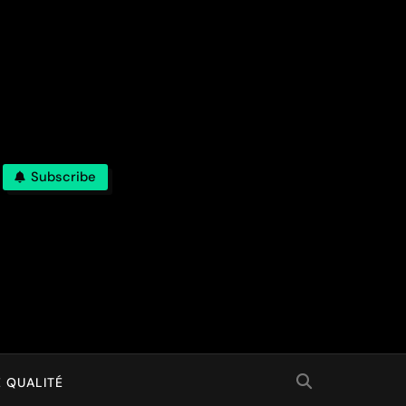
Subscribe
E QUALITÉ