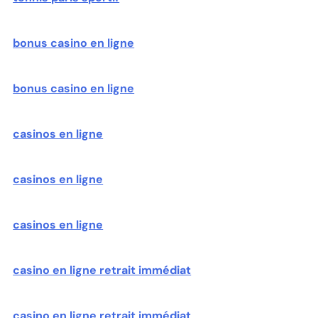
bonus casino en ligne
bonus casino en ligne
casinos en ligne
casinos en ligne
casinos en ligne
casino en ligne retrait immédiat
casino en ligne retrait immédiat