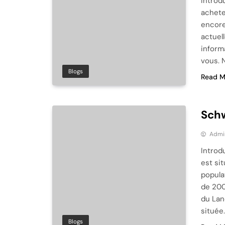
Introd
achete
encore
actuel
inform
vous. 
Blogs
Read M
Schw
Admi
Introdu
est sit
popula
de 200
du Lan
située
Blogs