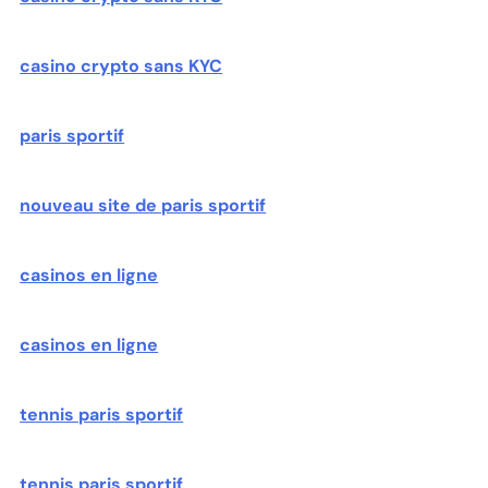
casino crypto sans KYC
paris sportif
nouveau site de paris sportif
casinos en ligne
casinos en ligne
tennis paris sportif
tennis paris sportif